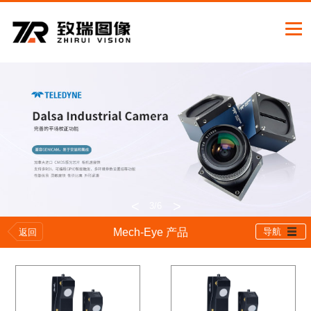
<
>
3
/6
Mech-Eye 产品
导航
返回