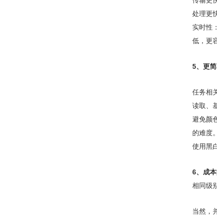
处理更
实时性
低，更
5、更
任务相
读取、
避免颜
的难度
使用黑
6、成本
相同级
当然，