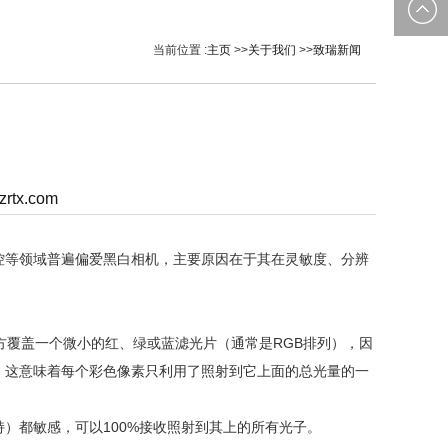
0535-
邮箱：
当前位置 :
主页
>>
关于我们
>>
致瑞新闻
2162897
image@yt
zrtx.com
等领域普遍偏爱黑白相机，主要原因在于其在‌灵敏度、分辨
个像素点上方覆盖一个微小的红、绿或蓝滤光片（通常是RGB排列），因
这意味着‌每个彩色像素只利用了照射到它上面的总光量的一
都敏感，可以‌100%接收照射到其上的所有光子‌。