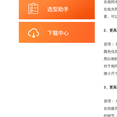
在‌相
在‌低光
要。可
2、更高
原理：
颜色信
黑白相
对于‌
微小尺
3、更高
原理：
在拍摄
的细节