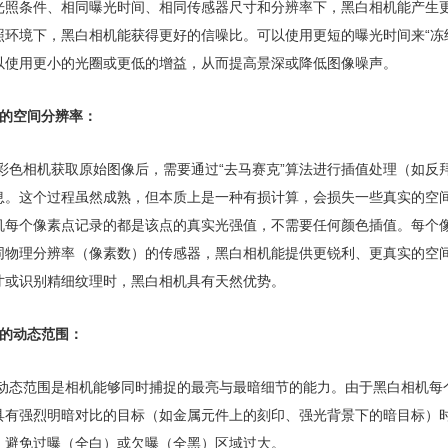
同光照条件、相同曝光时间、相同传感器尺寸和分辨率‌下，黑白相机能产生‌
照环境‌下，黑白相机能获得‌更好的信噪比‌。可以‌使用更短的曝光时间‌
以‌使用更小的光圈或更低的增益‌，从而提高景深或降低图像噪声。
的空间分辨率：‌
‌ 彩色相机获取原始图像后，需要通过“去马赛克”算法进行插值处理（如
息。这个过程虽然成熟，但本质上是一种‌有损计算‌，会损失一些真实的空
机每个像素点记录的都是该点的真实光强值，‌不需要任何颜色插值‌。每个
相同物理分辨率（像素数）的传感器‌，黑白相机能提供‌更锐利、更真实的
寸或识别精细纹理时，黑白相机具有天然优势。
的动态范围：‌
‌ 动态范围是相机能够同时捕捉的最亮与最暗细节的能力。由于黑白相机
具有‌强烈明暗对比‌的目标（如金属元件上的刻印、强光背景下的暗目标）
‌，避免过曝（全白）或欠曝（全黑）区域过大。