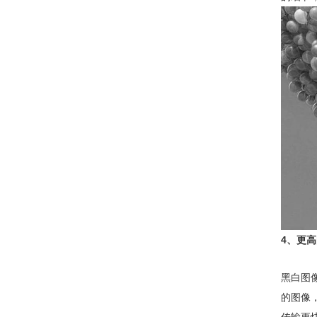
4、更
黑白图
的图像，
传输更