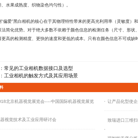
差、水果成熟度、织物染色均匀性）。
测“偏爱”黑白相机的核心在于其‌物理特性带来的更高光利用率（灵敏度）和
算法简化优势‌。对于绝大多数不依赖于颜色信息的检测任务（尺寸、形状
得‌更高的检测精度、更快的速度和更低的成本‌。只有在颜色信息不可或缺
：
常见的工业相机数据接口及选型
：
工业相机的触发方式及其应用场景
料
018北京机器视觉展览会----中国国际机器视觉展览
让产品化型使企
机器视觉技术及工业应用研讨会
致瑞进口三维扫描仪