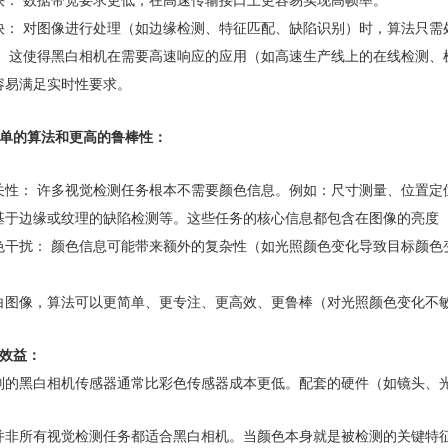
快：‌ 对图像进行处理（如边缘检测、特征匹配、缺陷识别）时，算法只
：‌ 这使得黑白相机在‌需要高速响应‌的应用（如高速生产线上的在线检
容易满足实时性要求。
简单的算法和更高的鲁棒性：‌
关性：‌ 许多视觉检测任务‌根本不需要颜色信息‌。例如：尺寸测量、位置
基于边缘或纹理的缺陷检测等。这些任务的核心信息都包含在图像的‌亮度（
色干扰：‌ 颜色信息可能带来额外的复杂性（如光照颜色变化导致目标颜
。
白图像，算法可以‌更简单、更专注、更高效、更鲁棒‌（对光照颜色变化不
效益：‌
别的黑白相机传感器通常比彩色传感器‌成本更低‌。配套的硬件（如镜头
并非所有视觉检测任务都适合黑白相机。当‌颜色本身就是被检测的关键特