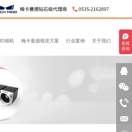
3D相机
梅卡曼德视觉方案
行业案例
关于我们
QQ客
服：
微信：
3043595
1531545
电话：