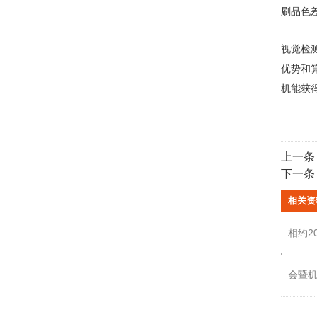
刷品色
视觉检
优势和
机能获
上一条
下一条
相关资
相约2
会暨