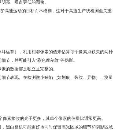
更明亮、噪点更低‌的图像。
来“冻结”高速运动的目标而不模糊，这对于高速生产线检测至关重
反拜耳运算），利用相邻像素的值来估算每个像素点缺失的两种
间细节，并可能引入“彩色摩尔纹”等伪影。
像素的数据都是独立且完整的。
空间细节‌表现。在检测微小缺陷（如划痕、裂纹、异物）、测量
每个像素接收的光子更多，其单个像素的信噪比通常更高。
时，黑白相机可能‌更好地同时保留高光区域的细节和阴影区域