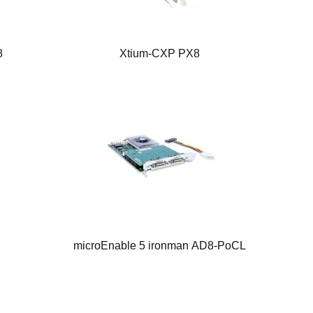
8
Xtium-CXP PX8
microEnable 5 ironman AD8-PoCL