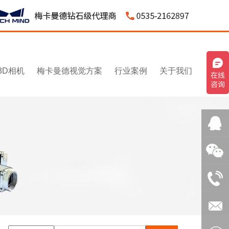
3D相机
梅卡曼德视觉方案
行业案例
关于我们
QQ客
服：
微信：
3043595
1531545
电话：