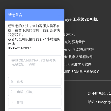
请您留言
视觉产品
Mech-Eye 工业级3D相机
感谢您的关注，当前客服人员不在
线，请留下您的信息，我们会尽快
工业相机
工业级3D相机
和您联系。
或者您也可以拨打我们24小时服务
工业镜头
3D线激光轮廓测量仪
热线
0535-2162897
视觉光源
Mech-Vision 机器视觉软件
Mech-Viz 机器人编程软件
Mech-DLK 深度学习软件
Mech-MSR 3D测量与检测软件
24小时热线：153
邮箱：image