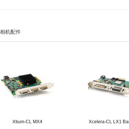
相机配件
Xtium-CL MX4
Xcelera-CL LX1 Ba