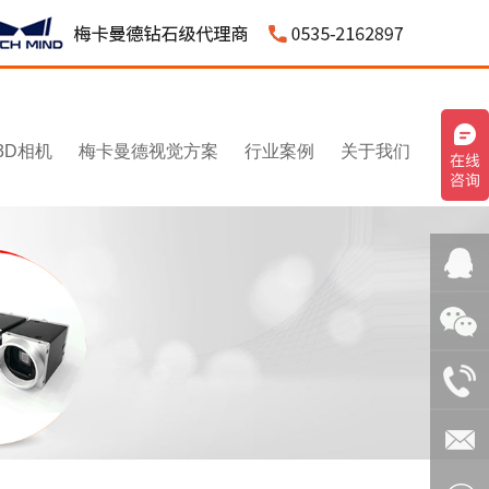
3D相机
梅卡曼德视觉方案
行业案例
关于我们
QQ客
服：
微信：
3043595
1531545
电话：