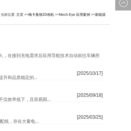
0535-
邮箱：
当前位置 :
主页
>>
梅卡曼德3D相机
>>
Mech-Eye 应用案例
>>
新能源
2162897
image@yt
人，在接到充电需求后应用导航技术自动前往车辆所
[2025/10/24]
[2025/10/17]
和品质稳定的...
[2025/09/18]
仅效率低下，且容易因...
[2025/03/25]
线，存在大量电...