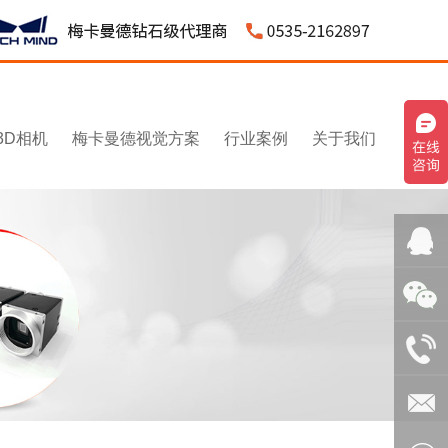
3D相机
梅卡曼德视觉方案
行业案例
关于我们
QQ客
服：
微信：
3043595
1531545
电话：