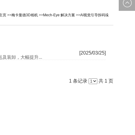
0535-
邮箱：
主页
>>
梅卡曼德3D相机
>>
Mech-Eye 解决方案
>>
AI视觉引导拆码垛
2162897
image@yt
[2025/03/25]
及装卸，大幅提升...
1 条记录
共 1 页