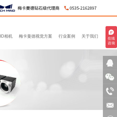
3D相机
梅卡曼德视觉方案
行业案例
关于我们
QQ客
服：
微信：
3043595
1531545
电话：