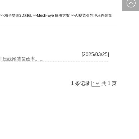
0535-
邮箱：
>>
梅卡曼德3D相机
>>
Mech-Eye 解决方案
>>
AI视觉引导冲压件装筐
2162897
image@yt
[2025/03/25]
压线尾装筐效率。...
1 条记录
共 1 页