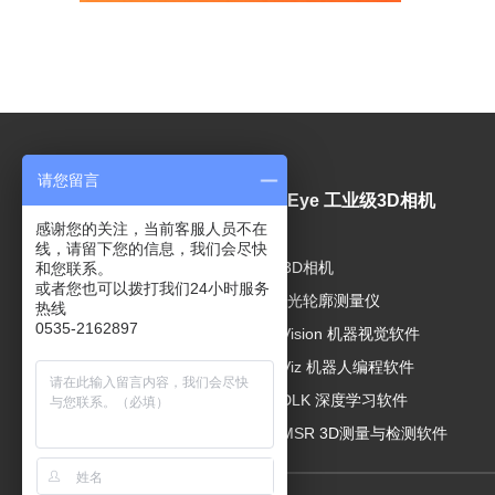
请您留言
视觉产品
Mech-Eye 工业级3D相机
感谢您的关注，当前客服人员不在
线，请留下您的信息，我们会尽快
工业相机
工业级3D相机
和您联系。
或者您也可以拨打我们24小时服务
工业镜头
3D线激光轮廓测量仪
热线
0535-2162897
视觉光源
Mech-Vision 机器视觉软件
Mech-Viz 机器人编程软件
Mech-DLK 深度学习软件
Mech-MSR 3D测量与检测软件