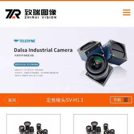
<
>
3
/6
定焦镜头SV-H1 1
导航
返回