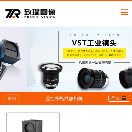
<
>
3
/4
返回
远红外热成像相机
导航