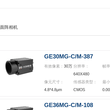
面阵相机
GE30MG-C/M-387
有效像素：
30万
分辨率：
帧
640X480
像元尺寸：
传感器类型：
最
4.8*4.8μm
CMOS
0.0
GE36MG-C/M-108