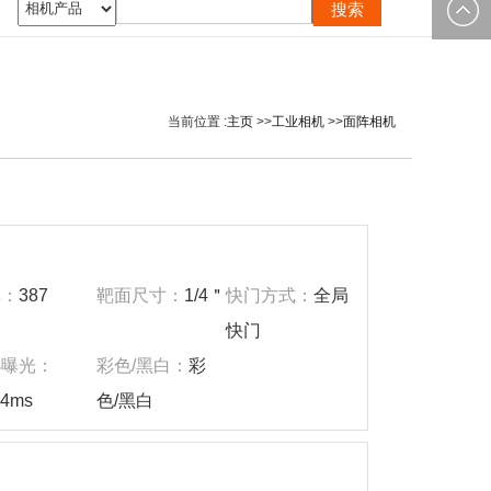
0535-
邮箱：
2162897
image@yt
当前位置 :
主页
>>
工业相机
>>
面阵相机
率：
387
靶面尺寸：
1/4＂
快门方式：
全局
快门
小曝光：
彩色/黑白：
彩
04ms
色/黑白