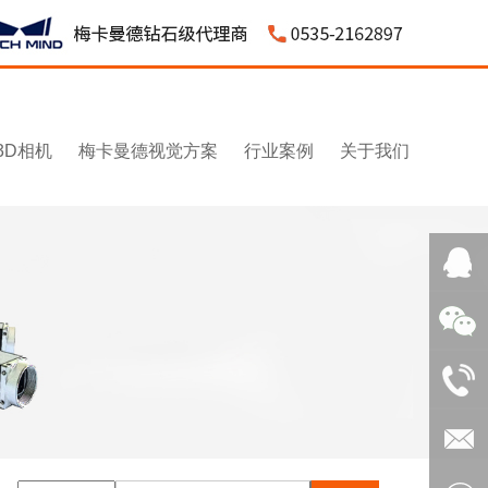
3D相机
梅卡曼德视觉方案
行业案例
关于我们
QQ客
服：
微信：
3043595
1531545
电话：