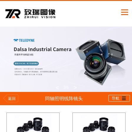
<
>
3
/6
同轴照明线阵镜头
导航
返回