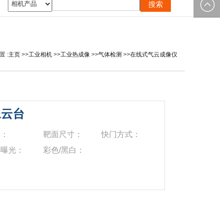
0535-
邮箱：
2162897
image@yt
 :
主页
>>
工业相机
>>
工业热成像
>>
气体检测
>>
在线式气云成像仪
像云台
率：
靶面尺寸：
快门方式：
小曝光：
彩色/黑白：