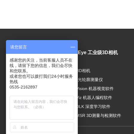
请您留言
视觉产品
Mech-Eye 工业级3D相机
感谢您的关注，当前客服人员不在
线，请留下您的信息，我们会尽快
工业相机
工业级3D相机
和您联系。
或者您也可以拨打我们24小时服务
工业镜头
3D线激光轮廓测量仪
热线
0535-2162897
视觉光源
Mech-Vision 机器视觉软件
Mech-Viz 机器人编程软件
Mech-DLK 深度学习软件
Mech-MSR 3D测量与检测软件