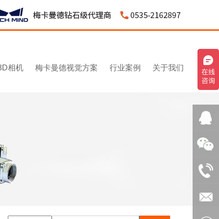
3D相机
梅卡曼德视觉方案
行业案例
关于我们
QQ客
服：
微信：
3043595
1531545
电话：