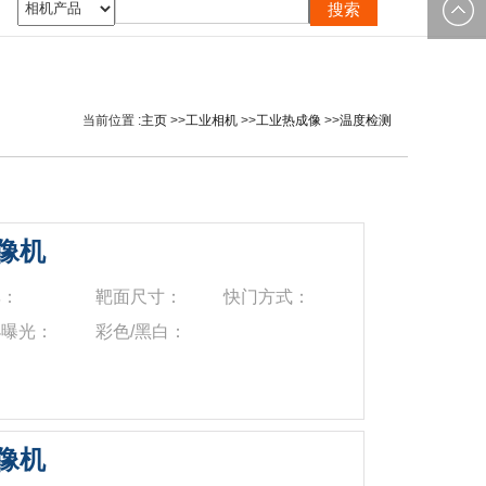
0535-
邮箱：
2162897
image@yt
当前位置 :
主页
>>
工业相机
>>
工业热成像
>>
温度检测
摄像机
率：
靶面尺寸：
快门方式：
小曝光：
彩色/黑白：
摄像机