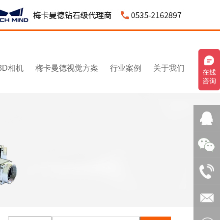
3D相机
梅卡曼德视觉方案
行业案例
关于我们
QQ客
服：
微信：
3043595
1531545
电话：