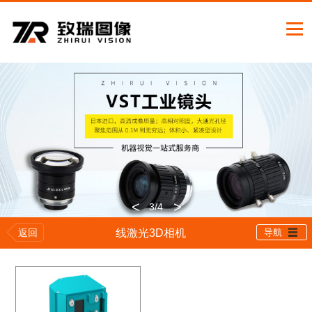
<
>
3
/4
返回
线激光3D相机
导航