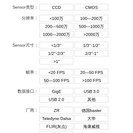
Sensor类型：
CCD
CMOS
分辨率：
<100万
100—200万
200—500万
500—1000万
1000—2000万
>2000万
Sensor尺寸：
<1/3''
1/3''-1/2''
1/2''-2/3''
2/3"-1"
>1"
帧率：
<20 FPS
20—50 FPS
50—100 FPS
>100 FPS
数据接口：
GigE
USB 3.0
USB 2.0
其他
厂商：
ZR
德国basler
Teledyne Dalsa
大华
FLIR(灰点)
海康威视