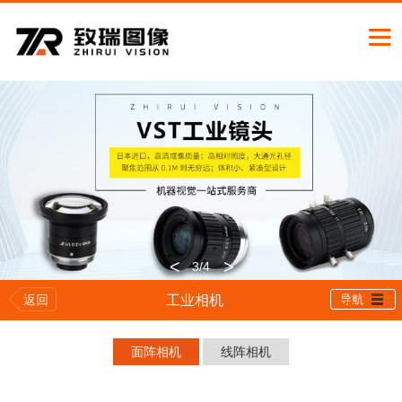
<
>
3
/4
返回
工业相机
导航
面阵相机
线阵相机