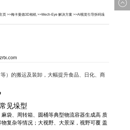
0535-
邮箱：
主页
>>
梅卡曼德3D相机
>>
Mech-Eye 解决方案
>>
AI视觉引导拆码垛
2162897
image@yt
zrtx.com
转箱等）的搬运及装卸，大幅提升食品、日化、商
势
类常见垛型
、
麻袋、周转箱、圆桶等典型物流容器生成高 质
物复杂等情况；大视野、大景深，视野可覆 盖