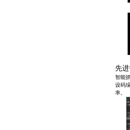
先进
智能
设码
率。