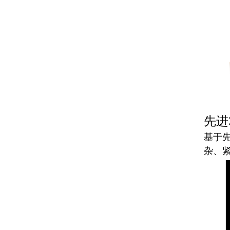
先进
基于
杂、紧