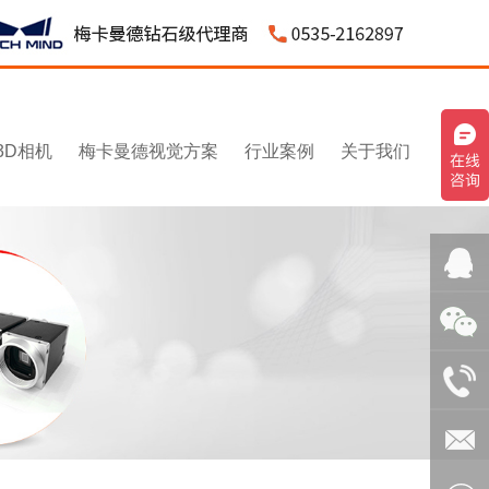
3D相机
梅卡曼德视觉方案
行业案例
关于我们
QQ客
服：
微信：
3043595
1531545
电话：