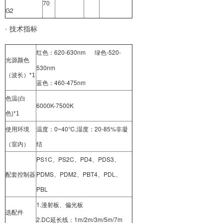
70
G2
· 技术指
标
红色：620-630nm
绿色-520-
光源颜色
530nm
（波长）*
1
蓝色：460-475nm
色温(白
6000K-7500K
色)*
1
使用环境
温度：0~40℃,湿度：20-85%非凝
（室内）
结
PS1C、PS2C、PD4、PDS3、
配套控制器
PDMS、PDM2、PBT4、PDL、
PBL
1.漫射板、偏光板
选配件
2.DC延长线：1m/2m/3m/5m/7m