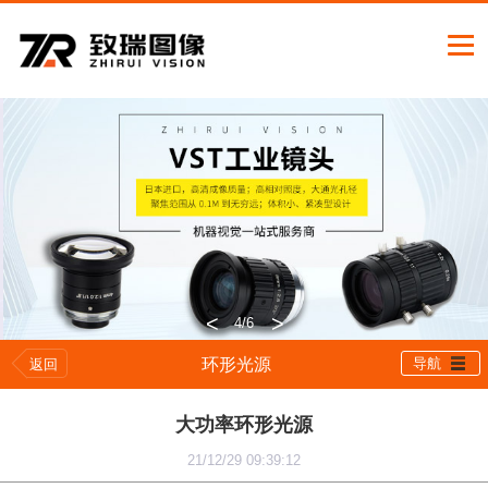
<
>
4
/6
环形光源
导航
返回
大功率环形光源
21/12/29 09:39:12