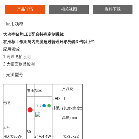
产品详情
相关视图
资料下载
· 应用领域
大功率贴片LED配合特殊定制透镜
在推荐工作距离内亮度超过普通环形光源3 倍以上*1
应用领域:
1.高速飞拍照明
2.大幅面物品检测
· 光源型号
产品尺
电压
功率
LED
寸
型号
(长度x宽度x
排数
高度)mm
ZR-
60-
HD7090W-
24V/4.4W
-
70x35x22